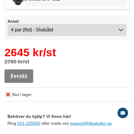
Antal:
2645 kr/st
2780 kr/st
Bevaka
Slut i lager
Behöver du hjälp? Vi finns här!
Ring
031-225560
eller maila oss
support@dbakuten.se