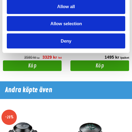
Allow all
Master Audio LST08/4
Avatar Doomsday 67
Storpack (4 st (2par))
Allow selection
8" Midbas Master Audio LST08/4
Brutal 6.5" midbas på 300W RMS
storpack! välj mellan 4, 6 eller 8 st
Deny
Hos leverantör 3+ dagar
Snabblager 1-3 dagar
Finns i lagershop Göteborg
3329 kr
1495 kr
3580 kr
/st
/paket
/st
Köp
Köp
Andra köpte även
-20%