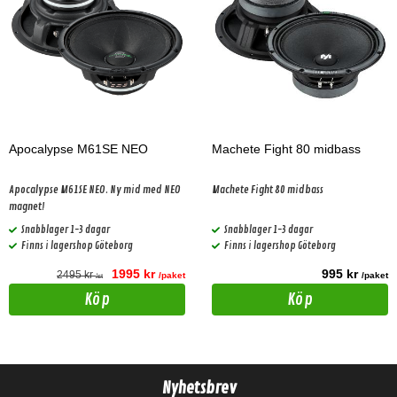
Apocalypse M61SE NEO
Machete Fight 80 midbass
Apocalypse M61SE NEO. Ny mid med NEO
Machete Fight 80 midbass
magnet!
Snabblager 1-3 dagar
Snabblager 1-3 dagar
Finns i lagershop Göteborg
Finns i lagershop Göteborg
1995 kr
995 kr
2495 kr
/paket
/paket
/st
Köp
Köp
Nyhetsbrev