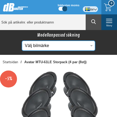
0
Inklusive moms
sv
Meny
Modellanpassad sökning
Startsidan
Avatar MTU-61LE Storpack (4 par (8st))
☓
Kanske någon av dessa produkter kan intressera
-5%
dig?