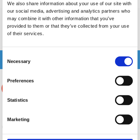
Lägsta pris de senaste 30 dagarna är 2645 kr
We also share information about your use of our site with
our social media, advertising and analytics partners who
may combine it with other information that you’ve
Recensioner
provided to them or that they’ve collected from your use
of their services.
Produkten har inga recensioner
Consent
Relaterade produkter
Necessary
Selection
Preferences
-7%
Statistics
Marketing