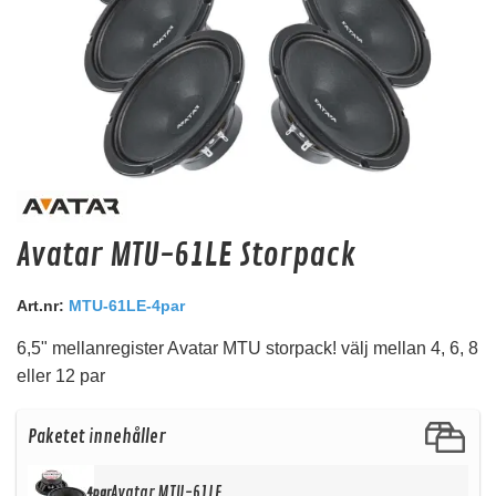
Audio System Z-EVO 3.0M
Avatar MTU-61LE Storpack
3m OFC RCA kabel
Snabblager 1-3 dagar
Art.nr:
MTU-61LE-4par
Finns i lagershop Göteborg
6,5" mellanregister Avatar MTU storpack! välj mellan 4, 6, 8
179 kr
/st
eller 12 par
143 kr
/st
Köp
Paketet innehåller
Avatar MTU-61LE
4par