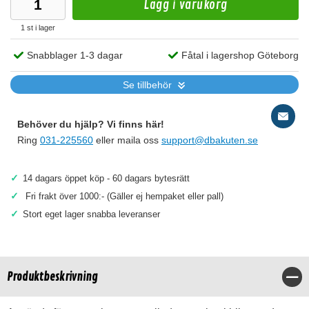
Lägg i varukorg
1 st i lager
Snabblager 1-3 dagar
Fåtal i lagershop Göteborg
Se tillbehör
Behöver du hjälp? Vi finns här!
Ring
031-225560
eller maila oss
support@dbakuten.se
✓
14 dagars öppet köp - 60 dagars bytesrätt
✓
Fri frakt över 1000:- (Gäller ej hempaket eller pall)
✓
Stort eget lager snabba leveranser
Produktbeskrivning
Stä