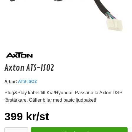
Axton ATS-ISO8V20
Axton ATS-ISO2
Spänningsreducerare för originalradio med 20 volt utspänning
Snabblager 1-3 dagar
Art.nr:
ATS-ISO2
Finns i lagershop Göteborg
Plug&Play kabel till Kia/Hyundai. Passar alla Axton DSP
249 kr
/st
förstärkare. Gäller bilar med basic ljudpaket!
Köp
399 kr/st