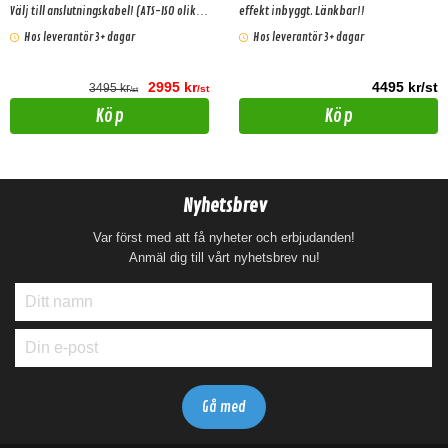
Välj till anslutningskabel! (ATS-ISO olika
effekt inbyggt. Länkbar!!
versioner)
Hos leverantör 3+ dagar
Hos leverantör 3+ dagar
2995 kr
4495 kr/st
3495 kr
/st
/st
Köp
Köp
Nyhetsbrev
Var först med att få nyheter och erbjudanden!
Anmäl dig till vårt nyhetsbrev nu!