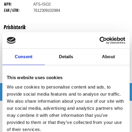
MPN:
ATS-ISO2
EAN / GTIN:
7612309102984
Prishistorik
Lägsta pris de senaste 30 dagarna är 399 kr
Consent
Details
About
Recensioner
Produkten har inga recensioner
This website uses cookies
We use cookies to personalise content and ads, to
Relaterade produkter
provide social media features and to analyse our traffic.
We also share information about your use of our site with
our social media, advertising and analytics partners who
may combine it with other information that you’ve
provided to them or that they’ve collected from your use
of their services.