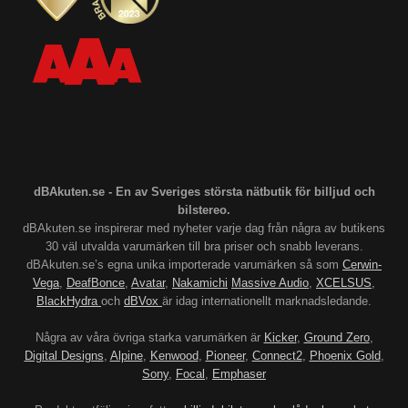
dBAkuten.se - En av Sveriges största nätbutik för billjud och
bilstereo.
dBAkuten.se inspirerar med nyheter varje dag från några av butikens
30 väl utvalda varumärken till bra priser och snabb leverans.
dBAkuten.se’s egna unika importerade varumärken så som
Cerwin-
Vega
,
DeafBonce
,
Avatar
,
Nakamichi
Massive Audio
,
XCELSUS
,
BlackHydra
och
dBVox
är idag internationellt marknadsledande.
Några av våra övriga starka varumärken är
Kicker
,
Ground Zero
,
Digital Designs
,
Alpine
,
Kenwood
,
Pioneer
,
Connect2
,
Phoenix Gold
,
Sony
,
Focal
,
Emphaser