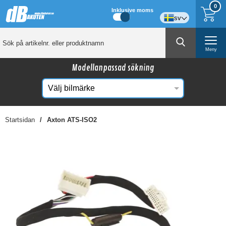
0
Inklusive moms
sv
Meny
Modellanpassad sökning
Startsidan
Axton ATS-ISO2
☓
Kanske någon av dessa produkter kan intressera
dig?