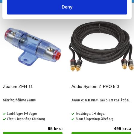
Deny
Zealum ZFH-11
Audio System Z-PRO 5.0
Säkringshållare 20mm
AUDIO SYSTEM HIGH-END 5,0m RCA-kabel.
Snabblager 1-3 dagar
Snabblager 1-3 dagar
Finns i lagershop Göteborg
Finns i lagershop Göteborg
95 kr
499 kr
/st
/st