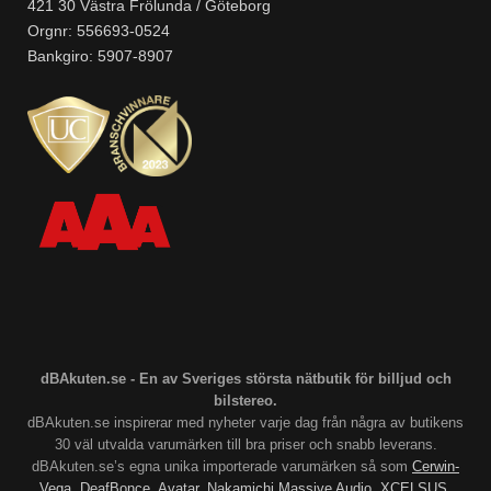
421 30 Västra Frölunda / Göteborg
Orgnr: 556693-0524
Bankgiro: 5907-8907
dBAkuten.se - En av Sveriges största nätbutik för billjud och
bilstereo.
dBAkuten.se inspirerar med nyheter varje dag från några av butikens
30 väl utvalda varumärken till bra priser och snabb leverans.
dBAkuten.se’s egna unika importerade varumärken så som
Cerwin-
Vega
,
DeafBonce
,
Avatar
,
Nakamichi
Massive Audio
,
XCELSUS
,