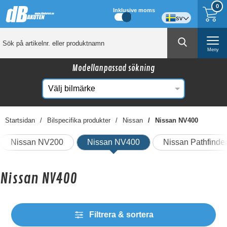
0
Inklusive moms
sv
Meny
Modellanpassad sökning
Startsidan
Bilspecifika produkter
Nissan
Nissan NV400
Nissan NV200
Nissan NV400
Nissan Pathfinde
Nissan NV400
Filtrera & sortera