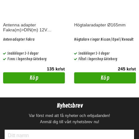
Antenna adapter
Högtalaradapter Ø165mm
Fakra(m)>DIN(m) 12V
phantom power
Anten adapter Fakra
Högtalare ringar Nissan / Opel / Renault
Snabblager 1-3 dagar
Snabblager 1-3 dagar
Finns i lagershop Göteborg
Fåtal i lagershop Göteborg
135 kr/st
245 kr/st
Köp
Köp
Nyhetsbrev
Var först med att få nyheter och erbjudanden!
Anmäl dig till vårt nyhetsbrev nu!