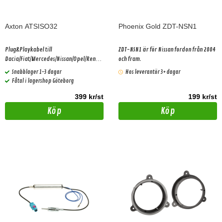
Axton ATSISO32
Phoenix Gold ZDT-NSN1
Plug&Playkabel till
ZDT-NSN1 är för Nissan fordon från 2004
Dacia/Fiat/Mercedes/Nissan/Opel/Renaul
och fram.
t. Passar alla Axton DSP förstärkare.
Snabblager 1-3 dagar
Hos leverantör 3+ dagar
Gäller bilar med basic ljudpaket!
Fåtal i lagershop Göteborg
399 kr/st
199 kr/st
Köp
Köp