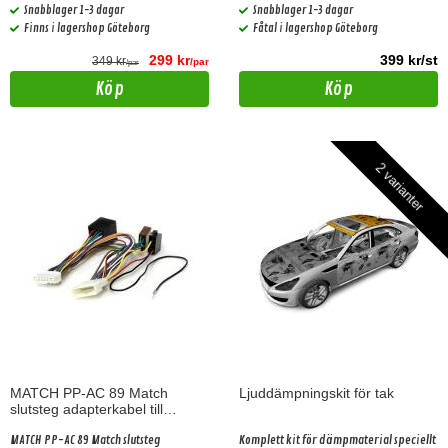
Passar alla Axton DSP förstärkare. Gäller
Snabblager 1-3 dagar
Snabblager 1-3 dagar
bilar med basic ljudpaket!
Finns i lagershop Göteborg
Fåtal i lagershop Göteborg
299 kr
399 kr/st
349 kr
/par
/par
Köp
Köp
2 varianter
MATCH PP-AC 89 Match
Ljuddämpningskit för tak
slutsteg adapterkabel till
NISSAN / Subaru 2007> (20
pin)
MATCH PP-AC 89 Match slutsteg
Komplett kit för dämpmaterial speciellt