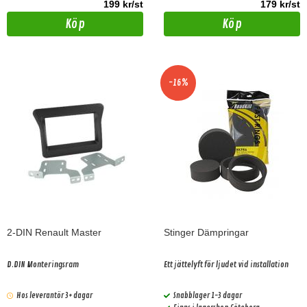
199 kr/st
179 kr/st
Köp
Köp
-16%
2-DIN Renault Master
Stinger Dämpringar
D.DIN Monteringsram
Ett jättelyft för ljudet vid installation
Hos leverantör 3+ dagar
Snabblager 1-3 dagar