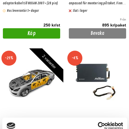
adapterkabel till NISSAN 2007> (20 pin)
anpassad för montering på taket. Finns i
2 olika prisklasser.
Hos leverantör 3+ dagar
Slut i lager
Från
250 kr/st
895 kr/paket
Köp
Bevaka
2 varianter
-29%
-4%
Ljuddämpningskit för 4 dörrar
Axton DSP A594DSP-ISO12