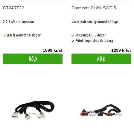
CT24RT22
Connects 2 UNI-SWC.5
2 DIN Monteringsram
Universalt rattstyrningskablage
Hos leverantör 3+ dagar
Snabblager 1-3 dagar
Fåtal i lagershop Göteborg
1899 kr/st
1299 kr/st
Köp
Köp