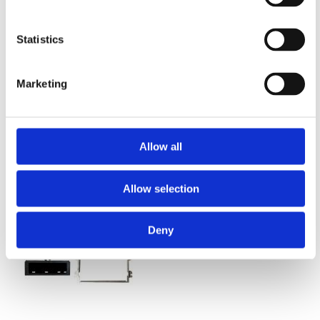
Plug&Play DSP till
Detta KIT är gjord för 2 dörrar.
Statistics
Dacia/Fiat/Mercedes/Nissan/Opel/Renaul
t. Gäller bilar med basic ljudpaket!
Slut i lager
Snabblager 1-3 dagar
Finns i lagershop Göteborg
Marketing
4495 kr
1150 kr/paket
4894 kr
/st
/st
Köp
Bevaka
Allow all
Allow selection
Deny