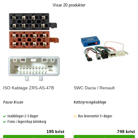
Visar
20
produkter
ISO Kablage ZRS-AS-47B
SWC Dacia / Renault
Passar Nissan
Rattstyrningskablage
Snabblager 1-3 dagar
Hos leverantör 3+ dagar
Finns i lagershop Göteborg
195 kr/st
749 kr/st