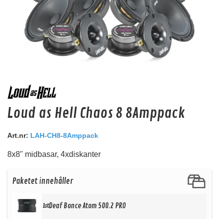
dBVox Kopplingsplint 6xM8 Svart
Loud as Hell Chaos 8 8Amppack
Svart Kopplingsplint. 6st M8
Snabblager 1-3 dagar
Art.nr:
LAH-CH8-8Amppack
Finns i lagershop Göteborg
8x8" midbasar, 4xdiskanter
195 kr
/st
156 kr
/st
Paketet innehåller
Köp
Deaf Bonce Atom 500.2 PRO
1st