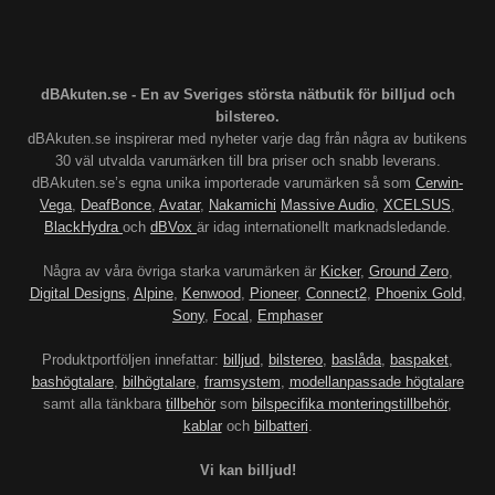
dBAkuten.se - En av Sveriges största nätbutik för billjud och
bilstereo.
dBAkuten.se inspirerar med nyheter varje dag från några av butikens
30 väl utvalda varumärken till bra priser och snabb leverans.
dBAkuten.se’s egna unika importerade varumärken så som
Cerwin-
Vega
,
DeafBonce
,
Avatar
,
Nakamichi
Massive Audio
,
XCELSUS
,
BlackHydra
och
dBVox
är idag internationellt marknadsledande.
Några av våra övriga starka varumärken är
Kicker
,
Ground Zero
,
Digital Designs
,
Alpine
,
Kenwood
,
Pioneer
,
Connect2
,
Phoenix Gold
,
Sony
,
Focal
,
Emphaser
Produktportföljen innefattar:
billjud
,
bilstereo
,
baslåda
,
baspaket
,
bashögtalare
,
bilhögtalare
,
framsystem
,
modellanpassade högtalare
samt alla tänkbara
tillbehör
som
bilspecifika monteringstillbehör
,
kablar
och
bilbatteri
.
Vi kan billjud!