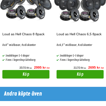
Loud as Hell Chaos 8 8pack
Loud as Hell Chaos 6,5 8pack
8x8" midbasar, 4xdiskanter
8x6,5" midbasar, 4xdiskanter
Snabblager 1-3 dagar
Snabblager 1-3 dagar
Finns i lagershop Göteborg
Finns i lagershop Göteborg
2995 kr
2695 kr
3570 kr
3170 kr
/st
/st
/st
/st
Köp
Köp
Andra köpte även