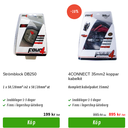
-10%
Strömblock DB250
4CONNECT 35mm2 koppar
kabelkit
1 x 50 / 20mm² in2 x 50 / 20mm² ut
Komplett kabelpaket 35mm2
Snabblager 1-3 dagar
Snabblager 1-3 dagar
Finns i lagershop Göteborg
Finns i lagershop Göteborg
199 kr
895 kr
995 kr
/st
/st
/st
Köp
Köp