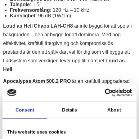
Talspole:
1,5"
Frekvensomfång:
120 Hz – 10 kHz
Känslighet:
96 dB (1W/1m)
Loud as Hell Chaos LAH-CH8
är inte byggd för att spela i
bakgrunden – den är byggd för att dominera. Med hög
effektivitet, kraftfull återgivning och kompromisslös
prestanda är den ett självklart val för dig som vill bygga ett
ljudsystem som verkligen lever upp till namnet
Loud as
Hell
.
Apocalypse Atom 500.2 PRO
är en kraftfull uppgraderad
version av Deaf Bonce's mycket populära mini-slutsteg från
Atom-serien, nu i sin förbättrade Atom PRO-utgåva. Det här
är ett 2-kanaligt Klass D-slutsteg som imponerar med sin
Consent
Details
About
kompakta design och exceptionella prestanda.
This website uses cookies
Detta slutsteg är utformat för ljudentusiaster som söker