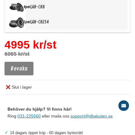
LAH-CH8
4par
LAH-CH254
2par
4995 kr/st
6065 kr/st
Bevaka
Slut i lager
Behöver du hjälp? Vi finns här!
Ring
031-225560
eller maila oss
support@dbakuten.se
✓
14 dagars öppet köp - 60 dagars bytesrätt