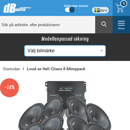
0
Inklusive moms
sv
Meny
Modellanpassad sökning
Startsidan
Loud as Hell Chaos 8 8Amppack
☓
Kanske någon av dessa produkter kan intressera
-18%
dig?