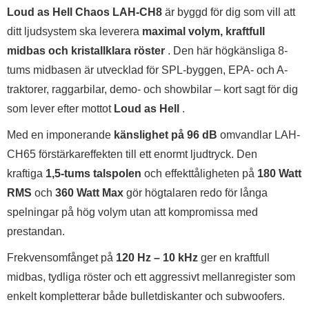
Loud as Hell Chaos LAH-CH8
är byggd för dig som vill att
ditt ljudsystem ska leverera
maximal volym, kraftfull
midbas och kristallklara röster
. Den här högkänsliga 8-
tums midbasen är utvecklad för SPL-byggen, EPA- och A-
traktorer, raggarbilar, demo- och showbilar – kort sagt för dig
som lever efter mottot
Loud as Hell
.
Med en imponerande
känslighet på 96 dB
omvandlar LAH-
CH65 förstärkareffekten till ett enormt ljudtryck. Den
kraftiga
1,5-tums talspolen
och effekttåligheten på
180 Watt
RMS
och
360 Watt Max
gör högtalaren redo för långa
spelningar på hög volym utan att kompromissa med
prestandan.
Frekvensomfånget på
120 Hz – 10 kHz
ger en kraftfull
midbas, tydliga röster och ett aggressivt mellanregister som
enkelt kompletterar både bulletdiskanter och subwoofers.