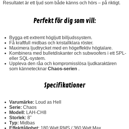
Resultatet är ett ljud som både känns och hörs – på riktigt.
Perfekt för dig som vill:
Bygga ett extremt högljutt billjudssystem.
Få kraftfull midbas och kristallklara röster.
Maximera ljudtrycket med en högeffektiv högtalare.
Kombinera med bulletdiskanter och subwoofers i ett SPL-
eller SQL-system.
Uppleva den råa och kompromisslösa ljudkaraktären
som kännetecknar
Chaos-serien
.
Specifikationer
Varumärke:
Loud as Hell
Serie:
Chaos
Modell:
LAH-CH8
Storlek:
8"
Typ:
Midbas
Effekttålighet:
180 Watt RMS / 360 Watt Max